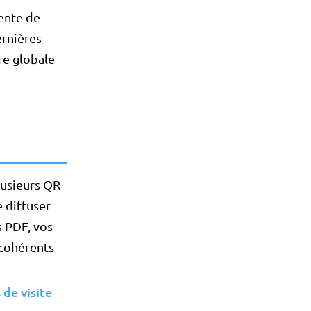
rente de
ernières
re globale
lusieurs QR
 diffuser
 PDF, vos
 cohérents
 de visite