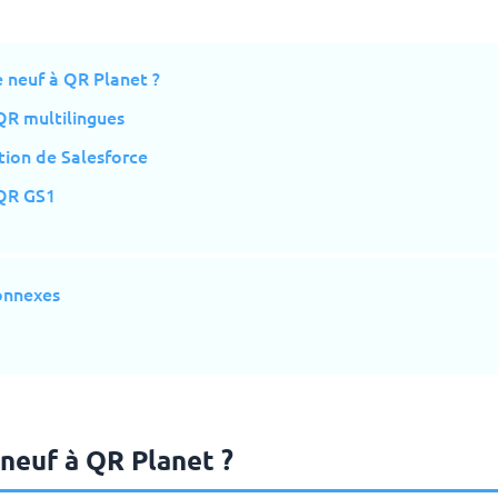
 neuf à QR Planet ?
R multilingues
tion de Salesforce
QR GS1
connexes
neuf à QR Planet ?