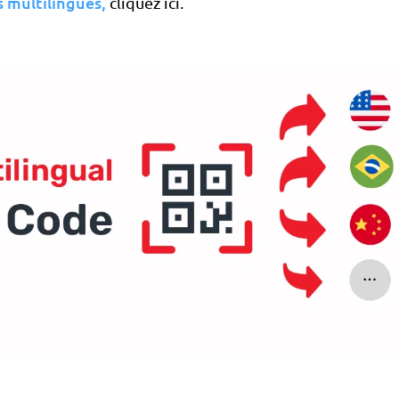
 multilingues
,
cliquez ici.