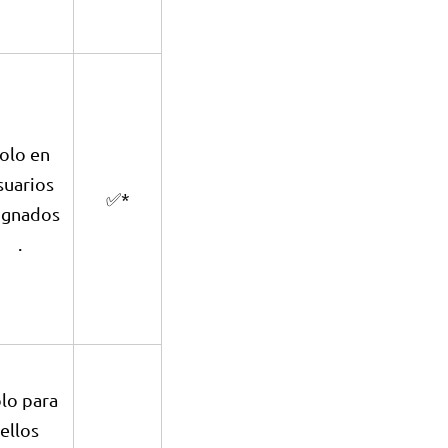
olo en
suarios
✅*
ignados
.
lo para
ellos