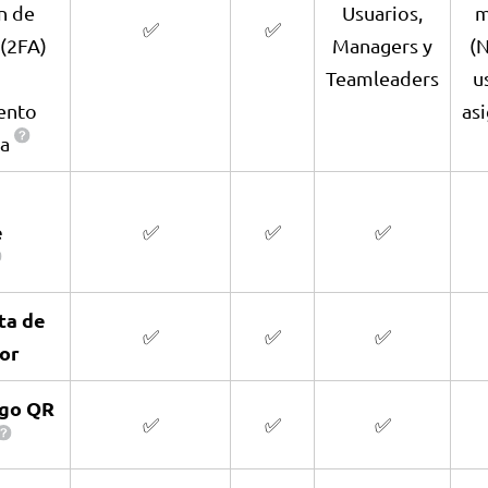
n de
Usuarios,
m
✅
✅
 (2FA)
Managers y
(
Teamleaders
u
ento
as
ña
e
✅
✅
✅
ta de
✅
✅
✅
or
igo QR
✅
✅
✅