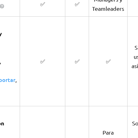
✅
✅
Teamleaders
y
S
u
,
✅
✅
✅
as
portar
,
ón
So
Para