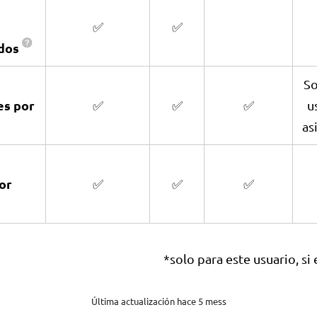
✅
✅
ados
So
es por
✅
✅
✅
u
as
or
✅
✅
✅
*solo para este usuario, si
Última actualización hace 5 mess