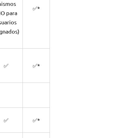
ismos
✅*
NO para
suarios
ignados)
✅
✅*
✅
✅*