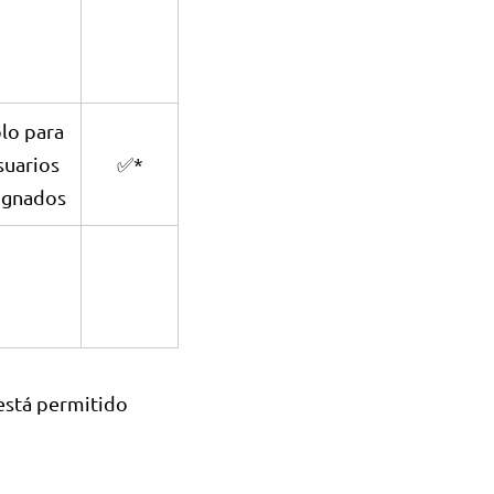
lo para
suarios
✅*
ignados
 está permitido