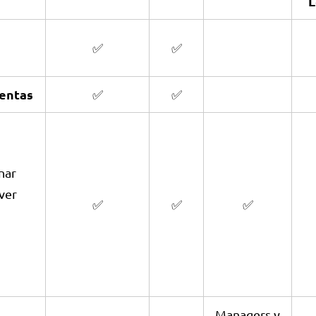
L
✅
✅
entas
✅
✅
nar
ver
✅
✅
✅
Managers y