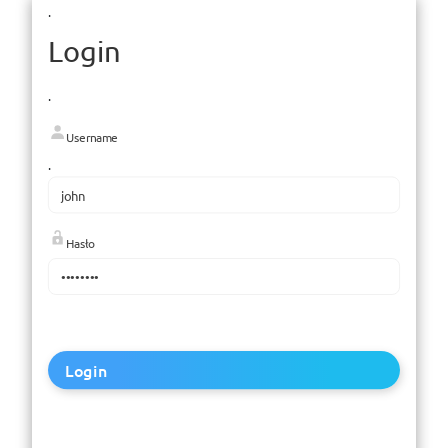
.
Login
.
Username
.
Hasło
Login