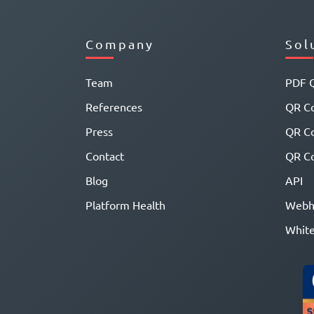
Company
Sol
Team
PDF 
References
QR Co
Press
QR C
Contact
QR Co
Blog
API
Platform Health
Webh
White