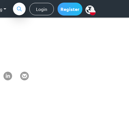
ng
Login
Register