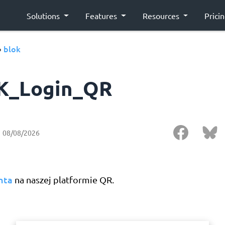
Solutions
Features
Resources
Prici
blok
›
K_Login_QR
08/08/2026
nta
na naszej platformie QR.