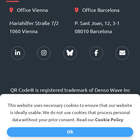
Office Vienna
Office Barcelona
Mariahilfer Straße 7/2
P. Sant Joan, 12, 3-1
1060 Vienna
08010 Barcelona
QR Code® is registered trademark of Denso Wave Inc
This website uses necessary cookies to ensure that our website
English
Deutsch
Español
is ideally usable. We do not use cookies that process personal
data without your prior consent. Read our
Cookie Policy
Português
Italiano
Français
Ok
Polski