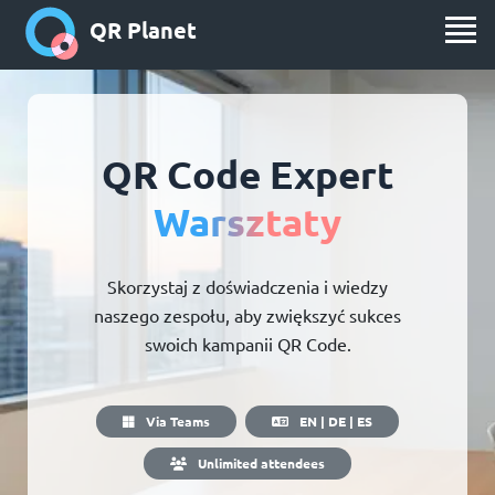
QR Planet
QR Code Expert
Warsztaty
Skorzystaj z doświadczenia i wiedzy
naszego zespołu, aby zwiększyć sukces
swoich kampanii QR Code.
Via Teams
EN | DE | ES
Unlimited attendees