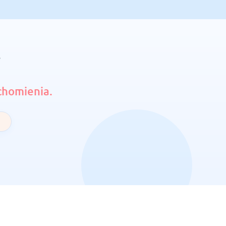
i
chomienia.