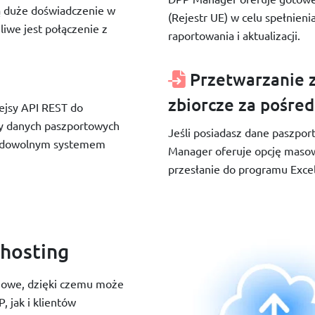
ą duże doświadczenie w
(Rejestr UE) w celu spełnien
iwe jest połączenie z
raportowania i aktualizacji.
Przetwarzanie z
zbiorcze za pośre
ejsy API REST do
ny danych paszportowych
Jeśli posiadasz dane paszpo
 z dowolnym systemem
Manager oferuje opcję masow
przesłanie do programu Excel
 hosting
ngowe, dzięki czemu może
 jak i klientów