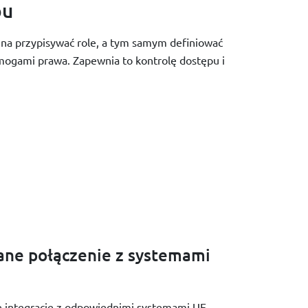
pu
 przypisywać role, a tym samym definiować
ogami prawa. Zapewnia to kontrolę dostępu i
ne połączenie z systemami
 integracje z odpowiednimi systemami UE