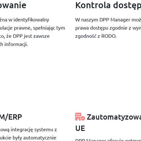
owanie
Kontrola dostę
na w identyfikowalny
W naszym DPP Manager można
lacje prawne, spełniając tym
prawa dostępu zgodnie z wym
o, że DPP jest zawsze
zgodność z RODO.
h informacji.
PIM/ERP
Zautomatyzowa
UE
wą integrację systemu z
ukcie były automatycznie
DPP Manager oferuje gotowe