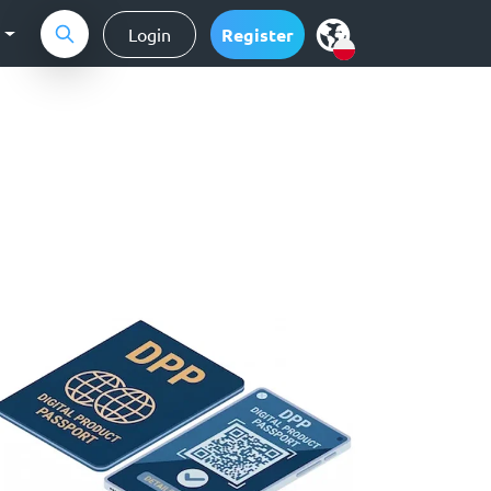
g
Login
Register