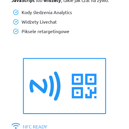
JavaScript
lub
widżety
, takie jak czat na żywo.
Kody śledzenia Analytics
Widżety Livechat
Piksele retargetingowe
NFC READY