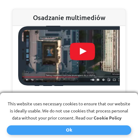
Osadzanie multimediów
Korzystając z dynamicznego kodu QR,
This website uses necessary cookies to ensure that our website
możesz umieścić na swojej wizytówce link
is ideally usable. We do not use cookies that process personal
bezpośrednio do treści multimedialnych,
data without your prior consent. Read our
Cookie Policy
takich jak filmy z YouTube, obrazy lub listy
Ok
odtwarzania Spotify.