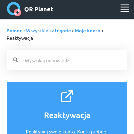
QR Planet
Pomoc › Wszystkie kategorie
Moje konto
›
›
Reaktywacja
Reaktywacja
Reaktywuj swoje konto. Konta próbne i