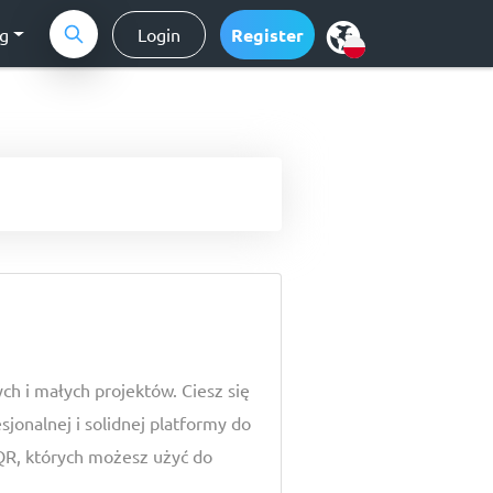
ng
Login
Register
h i małych projektów. Ciesz się
jonalnej i solidnej platformy do
R, których możesz użyć do