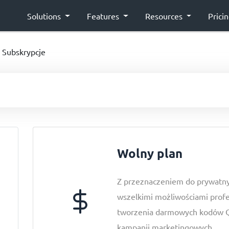
Solutions
Features
Resources
Prici
 Subskrypcje
Wolny plan
Z przeznaczeniem do prywatnyc
wszelkimi możliwościami profes
tworzenia darmowych kodów Q
kampanii marketingowych