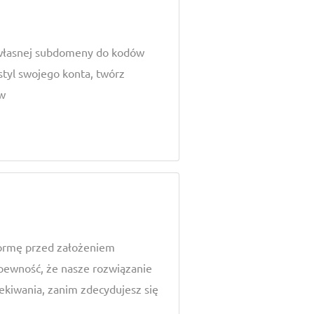
j własnej subdomeny do kodów
 styl swojego konta, twórz
ów
formę przed założeniem
pewność, że nasze rozwiązanie
ekiwania, zanim zdecydujesz się