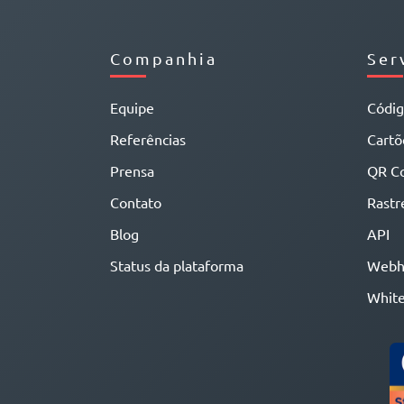
Companhia
Ser
Equipe
Códi
Referências
Cartõe
Prensa
QR C
Contato
Rastr
Blog
API
Status da plataforma
Webh
White