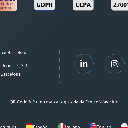
ice Barcelona
t Joan, 12, 3-1
 Barcelona
QR Code® é uma marca registada da Denso Wave Inc.
rtuguês
Español
Italiano
English