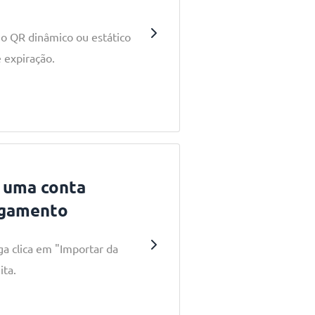
go QR dinâmico ou estático
 expiração.
 uma conta
agamento
ga clica em "Importar da
ita.