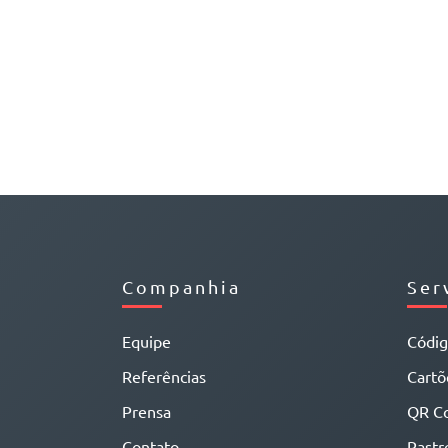
Companhia
Ser
Equipe
Códi
Referências
Cartõe
Prensa
QR C
Contato
Rastr