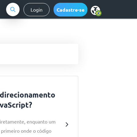
Login
Cadastre-se
redirecionamento
vaScript?
diretamente, enquanto um
 primeiro onde o código