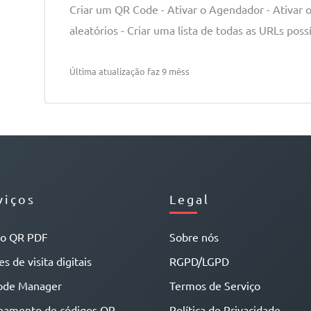
Criar um QR Code - Ativar o Agendador - Ativar 
aleatórios - Criar uma lista de todas as URLs poss
Última atualização faz 9 mêss
viços
Legal
go QR PDF
Sobre nós
s de visita digitais
RGPD/LGPD
ode Manager
Termos de Serviço
eamento de códigos QR
Política de Privacidade