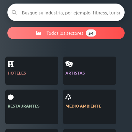
Todos los sectores
54
HOTELES
ARTISTAS
REV
RESTAURANTES
MEDIO AMBIENTE
EDI