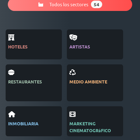
Todos los sectores
54
HOTELES
ARTISTAS
REV
RESTAURANTES
MEDIO AMBIENTE
EDI
INMOBILIARIA
MARKETING
REC
CINEMATOGRáFICO