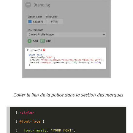
Coller le lien de la police dans la section des marques
1
<
style
>
2
@font-face
 {
3
font-family
: 
"YOUR FONT"
;