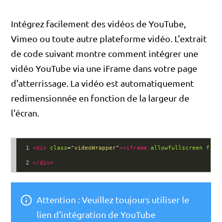
Intégrez facilement des vidéos de YouTube,
Vimeo ou toute autre plateforme vidéo. L'extrait
de code suivant montre comment intégrer une
vidéo YouTube via une iFrame dans votre page
d'atterrissage. La vidéo est automatiquement
redimensionnée en fonction de la largeur de
l'écran.
1
<
div
class
=
"videoWrapper"
><
iframe
allowfullscreen
fram
2
</
div
>
Attention : Veuillez toujours utiliser le
lien d'intégration de YouTube