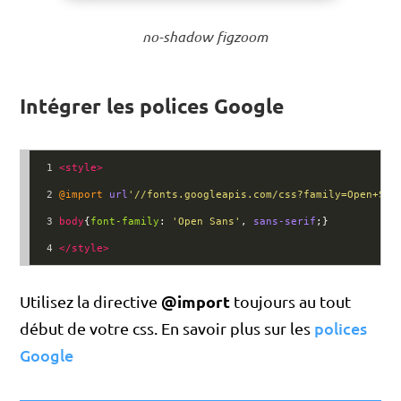
no-shadow figzoom
Intégrer les polices Google
1
<
style
>
2
@import
url
'//fonts.googleapis.com/css?family=Open+San
3
body
{
font-family
: 
'Open Sans'
, 
sans-serif
;}
4
</
style
>
@import
Utilisez la directive
toujours au tout
polices
début de votre css. En savoir plus sur les
Google