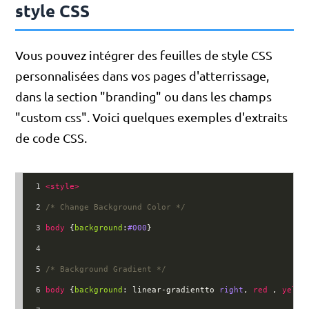
style CSS
Vous pouvez intégrer des feuilles de style CSS
personnalisées dans vos pages d'atterrissage,
dans la section "branding" ou dans les champs
"custom css". Voici quelques exemples d'extraits
de code CSS.
1
<
style
>
2
/* Change Background Color */
3
body
 {
background
:
#000
}
4
5
/* Background Gradient */
6
body
 {
background
: 
linear-gradientto
right
, 
red
 , 
yello