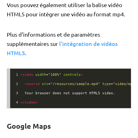
Vous pouvez également utiliser la balise vidéo
HTML5 pour intégrer une vidéo au format mp4.
Plus d'informations et de paramètres
l'intégration de vidéos
supplémentaires sur
HTML5
.
1
<
video
width
=
"100%"
controls
>
2
<
source
src
=
"/resources/sample.mp4"
type
=
"video/mp4"
3
  Your browser does not support HTML5 video.
4
</
video
>
Google Maps