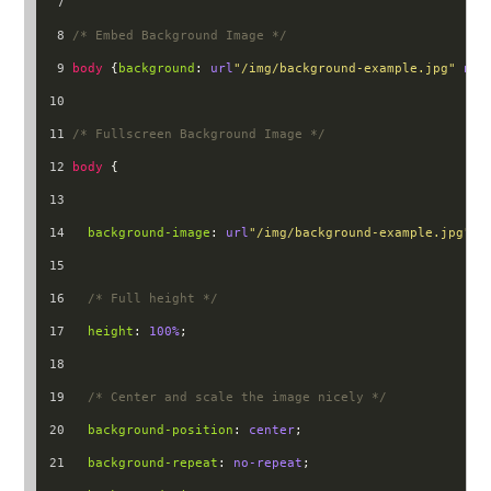
7
8
/* Embed Background Image */
9
body
 {
background
: 
url
"/img/background-example.jpg"
no-
10
11
/* Fullscreen Background Image */
12
body
 {
13
14
background-image
: 
url
"/img/background-example.jpg"
;
15
16
/* Full height */
17
height
: 
100%
;
18
19
/* Center and scale the image nicely */
20
background-position
: 
center
;
21
background-repeat
: 
no-repeat
;