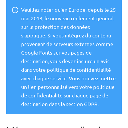
Veuillez noter qu'en Europe, depuis le 25
mai 2018, le nouveau règlement général
sur la protection des données
s'applique. Si vous intégrez du contenu
provenant de serveurs externes comme
Google Fonts sur vos pages de
destination, vous devez inclure un avis
dans votre politique de confidentialité
avec chaque service. Vous pouvez mettre
un lien personnalisé vers votre politique
de confidentialité sur chaque page de
destination dans la section GDPR.