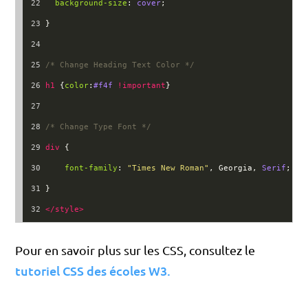
22
background-size
: 
cover
;
23
}
24
25
/* Change Heading Text Color */
26
h1
 {
color
:
#f4f
!important
}
27
28
/* Change Type Font */
29
div
 {
30
font-family
: 
"Times New Roman"
, 
Georgia
, 
Serif
;
31
}
32
</
style
>
Pour en savoir plus sur les CSS, consultez le
tutoriel CSS des écoles W3.