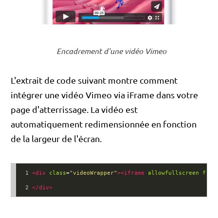
Encadrement d'une vidéo Vimeo
L'extrait de code suivant montre comment
intégrer une vidéo Vimeo via iFrame dans votre
page d'atterrissage. La vidéo est
automatiquement redimensionnée en fonction
de la largeur de l'écran.
1
<
div
class
=
"videoWrapper"
><
iframe
allowfullscreen
fram
2
</
div
>