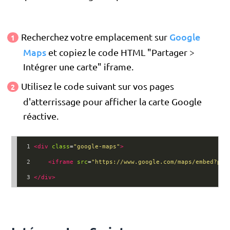
Google
Recherchez votre emplacement sur
Maps
et copiez le code HTML "Partager >
Intégrer une carte" iframe.
Utilisez le code suivant sur vos pages
d'atterrissage pour afficher la carte Google
réactive.
1
<
div
class
=
"google-maps"
>
2
<
iframe
src
=
"https://www.google.com/maps/embed?pb=
3
</
div
>