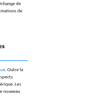
'échange de
ormations de
es
que
. Outre la
ospects
érique. Les
ue nouveau