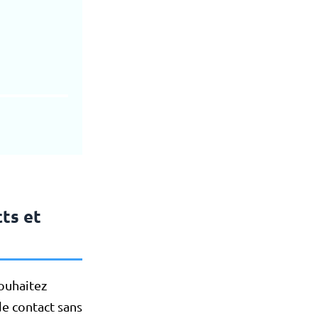
cts et
ouhaitez
de contact sans