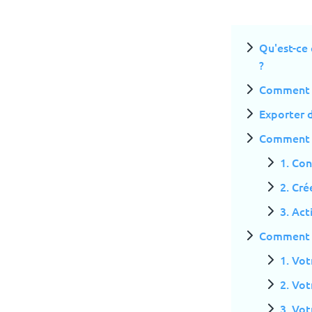
Qu'est-ce 
?
Comment f
Exporter d
Comment ac
1. Co
2. Cré
3. Act
Comment l
1. Vo
2. Vot
3. Vot