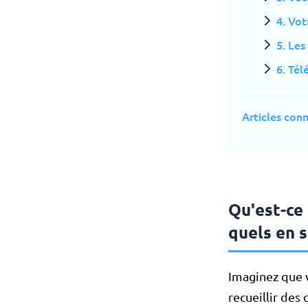
4. Vot
5. Les
6. Té
Articles con
Qu'est-ce 
quels en s
Imaginez que 
recueillir des