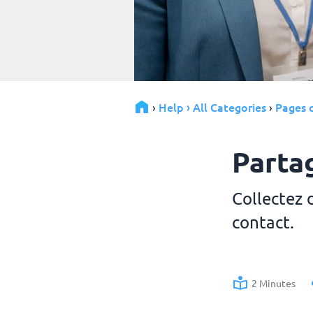
Help › All Categories
Pages d
›
›
Parta
Collectez 
contact.
2 Minutes