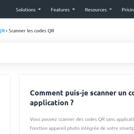
Solutions
Features
Resources
Prici
QR
› Scanner les codes QR
Comment puis-je scanner un c
application ?
Vous pouvez scanner des codes QR sans applicatio
fonction appareil photo intégrée de votre smartp