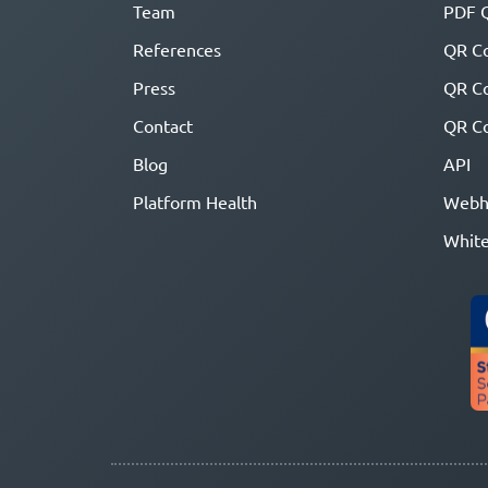
Team
PDF 
References
QR Co
Press
QR C
Contact
QR Co
Blog
API
Platform Health
Webh
White