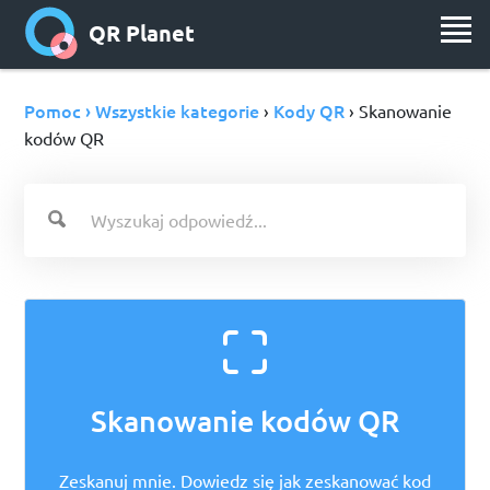
QR Planet
Pomoc › Wszystkie kategorie
Kody QR
›
› Skanowanie
kodów QR
Skanowanie kodów QR
Zeskanuj mnie. Dowiedz się jak zeskanować kod