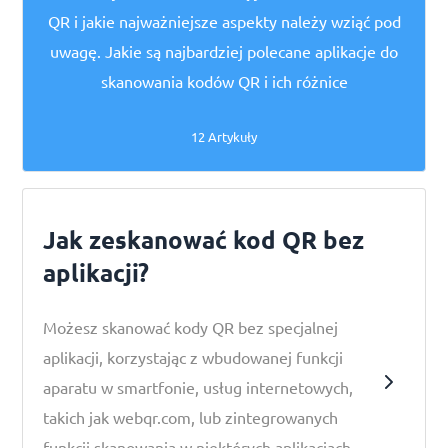
QR i jakie najważniejsze aspekty należy wziąć pod
uwagę. Jakie są najbardziej polecane aplikacje do
skanowania kodów QR i ich różnice
12 Artykuły
Jak zeskanować kod QR bez
aplikacji?
Możesz skanować kody QR bez specjalnej
aplikacji, korzystając z wbudowanej funkcji
aparatu w smartfonie, usług internetowych,
takich jak webqr.com, lub zintegrowanych
funkcji skanowania w niektórych aplikacjach