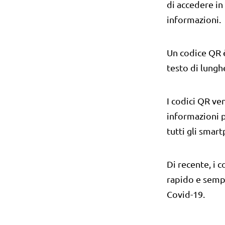
di accedere in
informazioni.
Un codice QR è
testo di lungh
I codici QR ve
informazioni p
tutti gli smar
Di recente, i c
rapido e sempl
Covid-19.