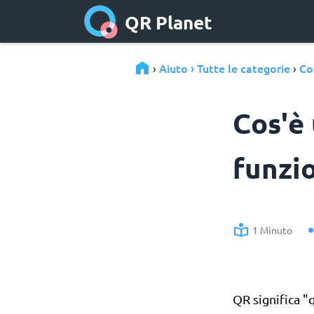
QR Planet
Aiuto › Tutte le categorie
Co
›
›
Cos'è
funzi
1 Minuto
QR significa "