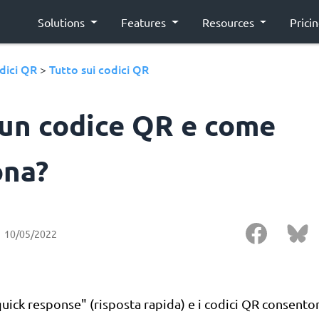
Solutions
Features
Resources
Prici
dici QR
Tutto sui codici QR
>
 un codice QR e come
ona?
10/05/2022
quick response" (risposta rapida) e i codici QR consenton