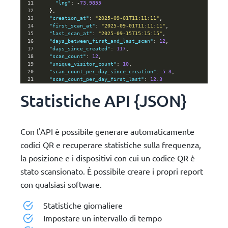
11
"lng"
: 
-
73.9855
12
    },
13
"creation_at"
: 
"2025-09-01T11:11:11"
,
14
"first_scan_at"
: 
"2025-09-01T11:11:11"
,
15
"last_scan_at"
: 
"2025-09-15T15:15:15"
,
16
"days_between_first_and_last_scan"
: 
12
,
17
"days_since_created"
: 
117
,
18
"scan_count"
: 
12
,
19
"unique_visitor_count"
: 
10
,
20
"scan_count_per_day_since_creation"
: 
5.3
,
21
"scan_count_per_day_first_last"
: 
12.3
22
  },
Statistiche API {JSON}
23
"items"
: [
24
    {
25
"scan_id"
: 
"0bee89b07a248e27c83fc3d5951213c1"
,
26
"scan_at"
: 
"2025-09-15T15:15:15"
,
27
"ip_anonymized"
: 
Con l'API è possibile generare automaticamente
"5d01ffc86ca4287d8115df2a57b71a45"
,
28
"region"
: 
"Connecticut"
,
codici QR e recuperare statistiche sulla frequenza,
29
"country_code"
: 
"IT"
,
la posizione e i dispositivi con cui un codice QR è
30
"country"
: 
"ITALY"
,
31
"localized"
: 
"IP"
,
stato scansionato. È possibile creare i propri report
32
"lat"
: 
"48.1992"
,
con qualsiasi software.
Statistiche giornaliere
Impostare un intervallo di tempo