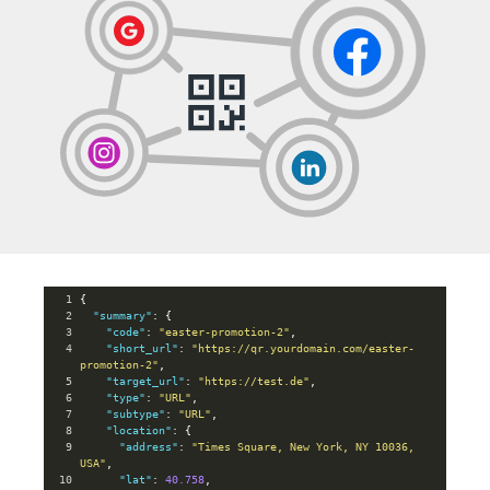
1
{
2
"summary"
: {
3
"code"
: 
"easter-promotion-2"
,
4
"short_url"
: 
"https://qr.yourdomain.com/easter-
promotion-2"
,
5
"target_url"
: 
"https://test.de"
,
6
"type"
: 
"URL"
,
7
"subtype"
: 
"URL"
,
8
"location"
: {
9
"address"
: 
"Times Square, New York, NY 10036, 
USA"
,
10
"lat"
: 
40.758
,