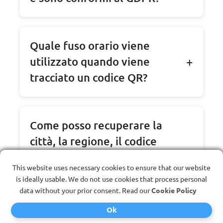
Quale fuso orario viene
utilizzato quando viene
tracciato un codice QR?
Come posso recuperare la
città, la regione, il codice
postale e l'indirizzo
This website uses necessary cookies to ensure that our website
stradale di una scansione
is ideally usable. We do not use cookies that process personal
del codice QR?
data without your prior consent. Read our
Cookie Policy
Ok