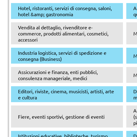
Hotel, ristoranti, servizi di consegna, saloni,
A
hotel &amp; gastronomia
q
Vendita al dettaglio, rivenditore e-
commerce, prodotti alimentari, cosmetici,
M
accessori
Industria logistica, servizi di spedizione e
M
consegna (Business)
Assicurazioni e finanza, enti pubblici,
M
consulenza manageriale, medici
Editori, riviste, cinema, musicisti, artisti, arte
D
e cultura
m
A
Fiere, eventi sportivi, gestione di eventi
(
p
Istituzioni educative, biblioteche, turismo
D