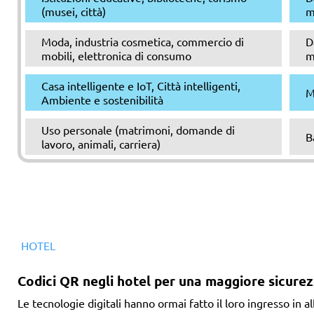
(musei, città)
m
Moda, industria cosmetica, commercio di
D
mobili, elettronica di consumo
m
Casa intelligente e IoT, Città intelligenti,
M
Ambiente e sostenibilità
Uso personale (matrimoni, domande di
B
lavoro, animali, carriera)
HOTEL
Codici QR negli hotel per una maggiore sicure
Le tecnologie digitali hanno ormai fatto il loro ingresso in