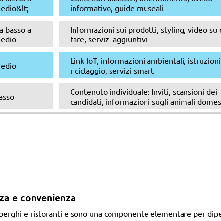
edio&lt;
informativo, guide museali
a basso a
Informazioni sui prodotti, styling, video s
edio
fare, servizi aggiuntivi
Link IoT, informazioni ambientali, istruzioni 
edio
riciclaggio, servizi smart
Contenuto individuale: Inviti, scansioni dei
asso
candidati, informazioni sugli animali domes
zza e convenienza
 alberghi e ristoranti e sono una componente elementare per dipe