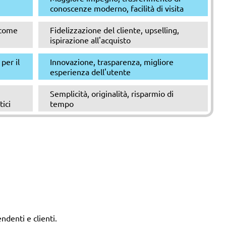
conoscenze moderno, facilità di visita
u come
Fidelizzazione del cliente, upselling,
ispirazione all'acquisto
per il
Innovazione, trasparenza, migliore
esperienza dell'utente
Semplicità, originalità, risparmio di
tici
tempo
ndenti e clienti.