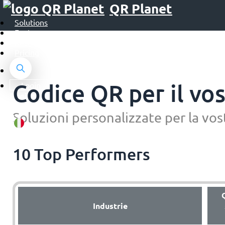
QR Planet
Solutions
Features
Resources
Pricing
Codice QR per il vo
Login
Register
Soluzioni personalizzate per la vos
10 Top Performers
Industrie