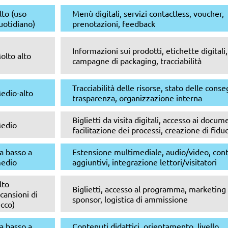
lto (uso
Menù digitali, servizi contactless, voucher,
uotidiano)
prenotazioni, feedback
Informazioni sui prodotti, etichette digitali,
olto alto
campagne di packaging, tracciabilità
Tracciabilità delle risorse, stato delle cons
edio-alto
trasparenza, organizzazione interna
Biglietti da visita digitali, accesso ai docume
edio
facilitazione dei processi, creazione di fiduc
a basso a
Estensione multimediale, audio/video, con
edio
aggiuntivi, integrazione lettori/visitatori
lto
Biglietti, accesso al programma, marketing 
scansioni di
sponsor, logistica di ammissione
icco)
a basso a
Contenuti didattici, orientamento, livello