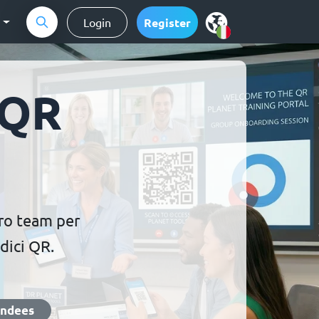
g
Login
Register
 QR
tro team per
dici QR.
endees