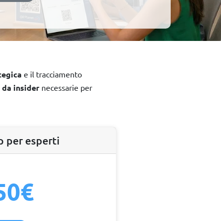
tegica
e il tracciamento
 da insider
necessarie per
 per esperti
50€