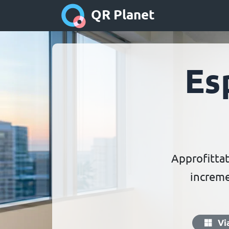
QR Planet
Es
Approfittat
increme
Vi