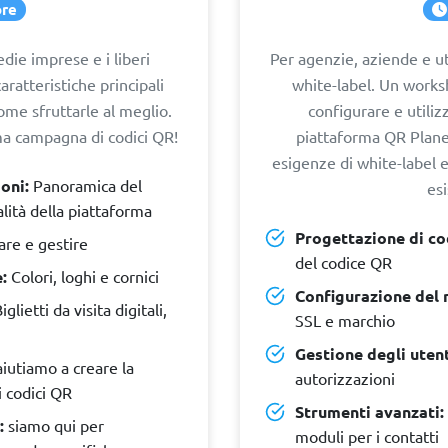
ore
edie imprese e i liberi
Per agenzie, aziende e ut
aratteristiche principali
white-label. Un work
ome sfruttarle al meglio.
configurare e utiliz
ima campagna di codici QR!
piattaforma QR Planet
esigenze di white-label e 
oni:
Panoramica del
esi
lità della piattaforma
Progettazione di co
re e gestire
del codice QR
:
Colori, loghi e cornici
Configurazione del 
iglietti da visita digitali,
SSL e marchio
Gestione degli utent
aiutiamo a creare la
autorizzazioni
 codici QR
Strumenti avanzati:
:
siamo qui per
moduli per i contatti