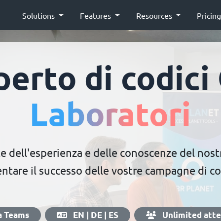
Solutions
Features
Resources
Pricin
perto di codici
Laboratori
e dell'esperienza e delle conoscenze del nos
ntare il successo delle vostre campagne di co
a Teams
EN | DE | ES
Unlimited att