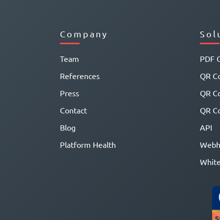
Company
Sol
Team
PDF 
References
QR Co
Press
QR C
Contact
QR Co
Blog
API
Platform Health
Webh
White