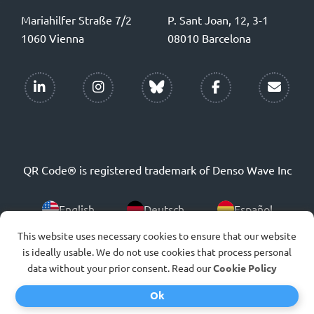
Mariahilfer Straße 7/2
P. Sant Joan, 12, 3-1
1060 Vienna
08010 Barcelona
QR Code® is registered trademark of Denso Wave Inc
English
Deutsch
Español
This website uses necessary cookies to ensure that our website
Português
Italiano
Français
is ideally usable. We do not use cookies that process personal
data without your prior consent. Read our
Cookie Policy
Polski
Ok