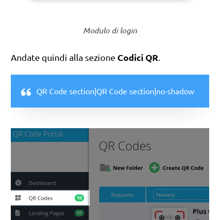
Modulo di login
Codici QR
Andate quindi alla sezione
.
QR Code section|QR Code section|no-shadow