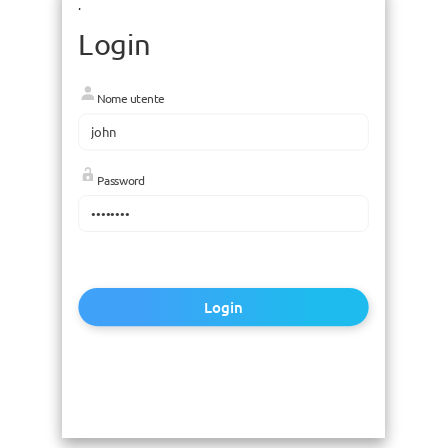
.
Login
Nome utente
Password
Login