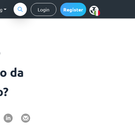
ng
Login
Register
O
to da
o?