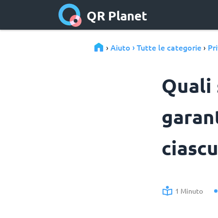
QR Planet
Aiuto › Tutte le categorie
Pr
›
›
Quali
garant
ciascu
1 Minuto