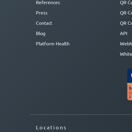
References
QR Co
Press
QR C
Contact
QR Co
Blog
API
Platform Health
Webh
White
Locations