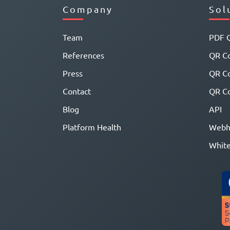
Company
Sol
Team
PDF 
References
QR Co
Press
QR C
Contact
QR Co
Blog
API
Platform Health
Webh
White