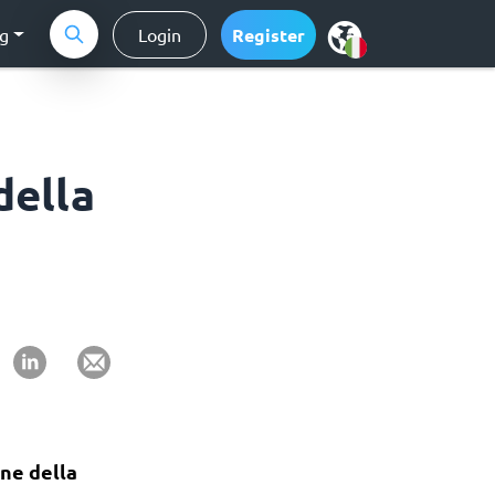
ng
Login
Register
della
ine della