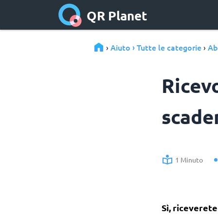
QR Planet
Aiuto › Tutte le categorie
Ab
›
›
Ricev
scade
1 Minuto
Sì, riceveret