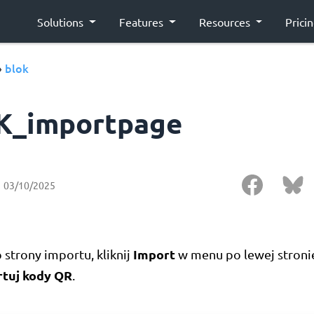
Solutions
Features
Resources
Prici
blok
›
K_importpage
03/10/2025
Import
 strony importu, kliknij
w menu po lewej stroni
tuj kody QR
.