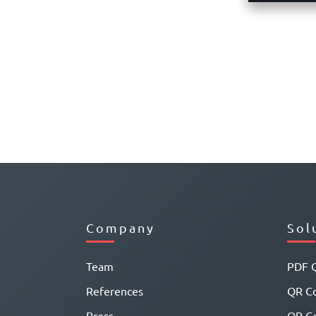
Company
Sol
Team
PDF 
References
QR Co
Press
QR C