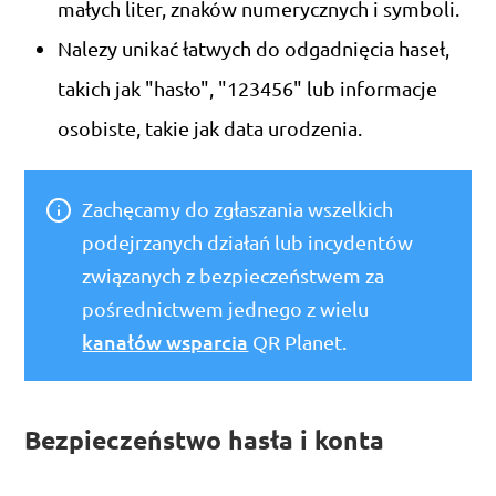
małych liter, znaków numerycznych i symboli.
Nalezy unikać łatwych do odgadnięcia haseł,
takich jak "hasło", "123456" lub informacje
osobiste, takie jak data urodzenia.
Zachęcamy do zgłaszania wszelkich
podejrzanych działań lub incydentów
związanych z bezpieczeństwem za
pośrednictwem jednego z wielu
kanałów wsparcia
QR Planet.
Bezpieczeństwo hasła i konta