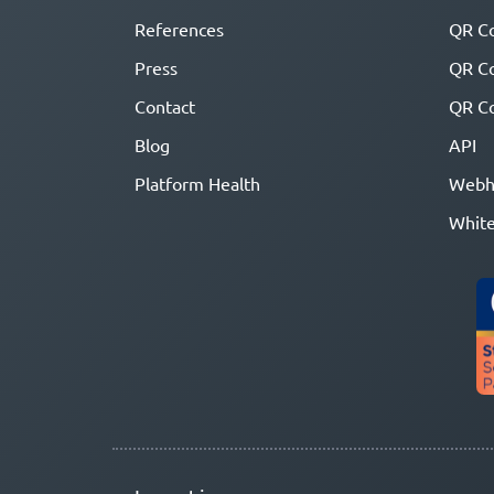
References
QR Co
Press
QR C
Contact
QR Co
Blog
API
Platform Health
Webh
White