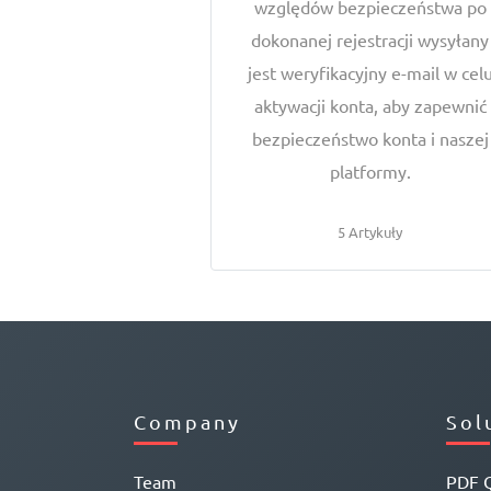
względów bezpieczeństwa po
dokonanej rejestracji wysyłany
jest weryfikacyjny e-mail w cel
aktywacji konta, aby zapewnić
bezpieczeństwo konta i naszej
platformy.
5 Artykuły
Company
Sol
Team
PDF 