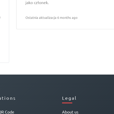
jako członek.
u
Ostatnia aktualizacja 6 months ago
utions
Legal
QR Code
About us