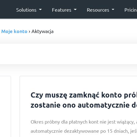
Solutions
Features
Resources
Prici
Moje konto
›
› Aktywacja
Czy muszę zamknąć konto pró
zostanie ono automatycznie 
Okres próbny dla płatnych kont nie jest wiążący,
automatycznie dezaktywowane po 15 dniach, jeśli