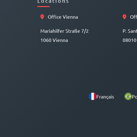
Locations
Office Vienna
Off
Mariahilfer Straße 7/2
P. San
1060 Vienna
08010
Français
Po