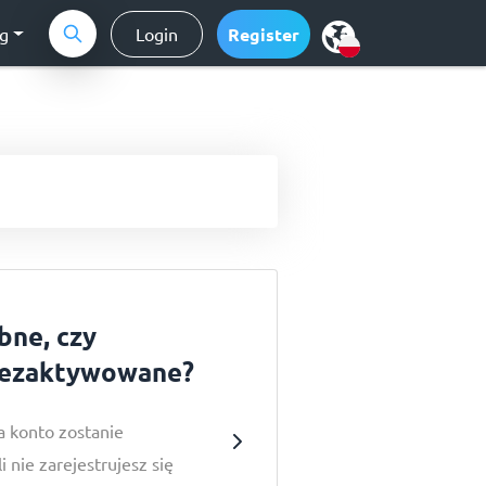
ng
Login
Register
bne, czy
dezaktywowane?
 a konto zostanie
 nie zarejestrujesz się