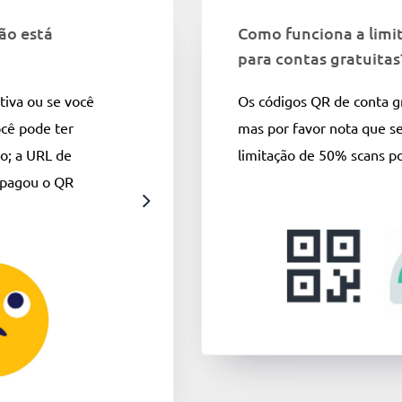
ão está
Como funciona a limi
para contas gratuitas
ativa ou se você
Os códigos QR de conta g
cê pode ter
mas por favor nota que s
ão; a URL de
limitação de 50% scans po
 apagou o QR