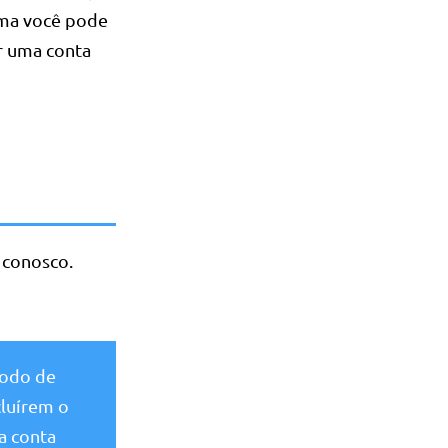
rma você pode
ar uma conta
 conosco.
íodo de
cluírem o
a conta