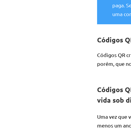
paga. S
uma con
Códigos Q
Códigos QR cr
porém, que n
Códigos Q
vida sob d
Uma vez que vo
menos um ano 