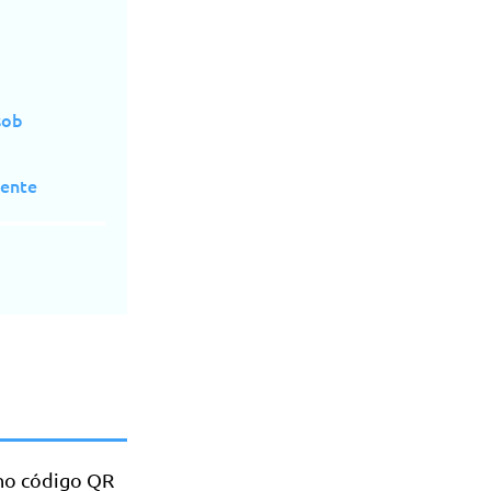
sob
mente
 no código QR