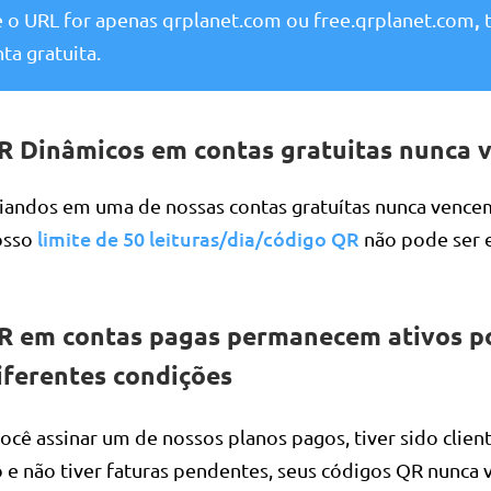
,
e o URL for apenas qrplanet.com ou free.qrplanet.com
t
ta gratuita.
R Dinâmicos em contas gratuitas nunca 
iandos em uma de nossas contas gratuítas nunca vence
limite de 50 leituras/dia/código QR
osso
não pode ser 
R em contas pagas permanecem ativos po
iferentes condições
cê assinar um de nossos planos pagos, tiver sido clien
e não tiver faturas pendentes, seus códigos QR nunca 