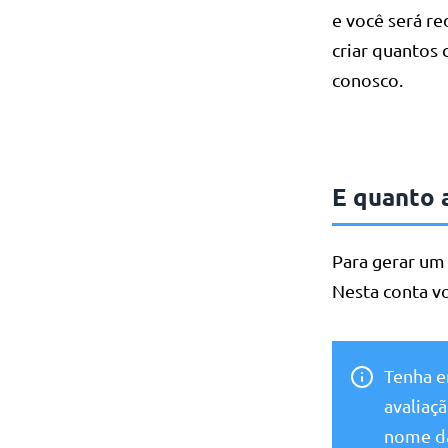
e você será r
criar quantos 
conosco.
E quanto 
Para gerar um
Nesta conta v
Tenha e
avaliaç
nome da 