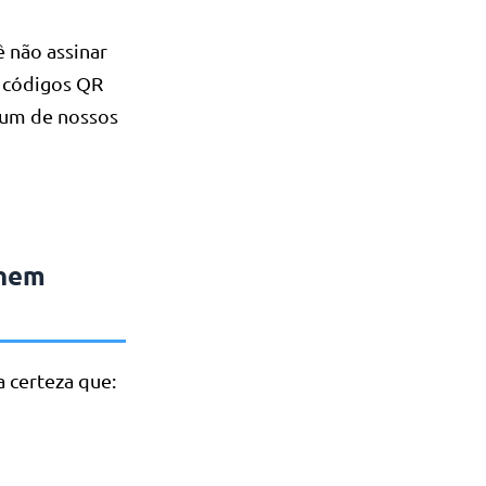
ê não assinar
s códigos QR
r um de nossos
onem
 certeza que: