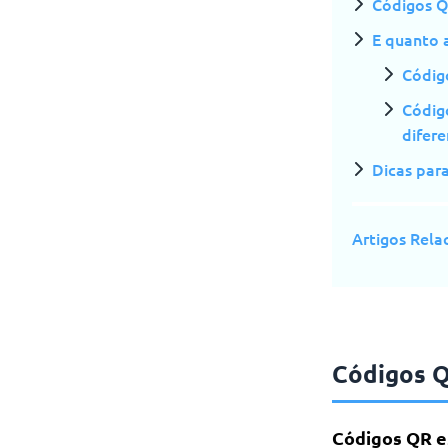
Códigos Q
E quanto 
Códig
Códig
difer
Dicas par
Artigos Rela
Códigos Q
Códigos QR e