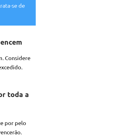
rata-se de
vencem
m. Considere
excedido.
r toda a
te por pelo
vencerão.