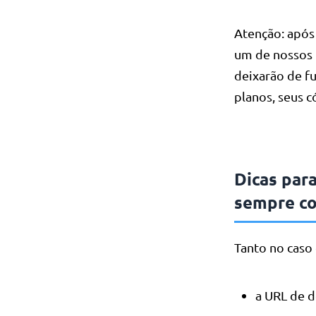
Atenção: após 
um de nossos 
deixarão de fu
planos, seus 
Dicas par
sempre c
Tanto no caso
a URL de d