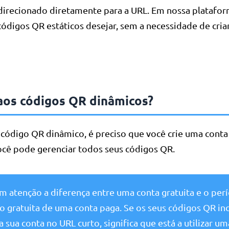
edirecionado diretamente para a URL. Em nossa platafo
códigos QR estáticos desejar, sem a necessidade de cri
aos códigos QR dinâmicos?
 código QR dinâmico, é preciso que você crie uma conta
ocê pode gerenciar todos seus códigos QR.
m atenção a diferença entre uma conta gratuita e o per
ão gratuita de uma conta paga. Se os seus códigos QR in
sua conta no URL curto, significa que está a utilizar um