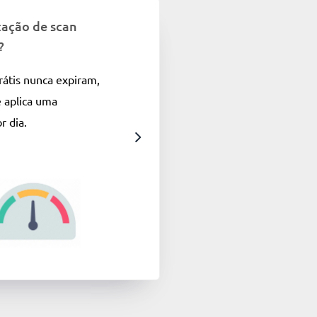
tação de scan
?
rátis nunca expiram,
e aplica uma
r dia.