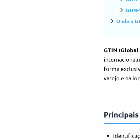
GTIN-
Onde o GT
GTIN
Global
(
internacionalm
forma exclusi
varejo e na log
Principai
Identifica