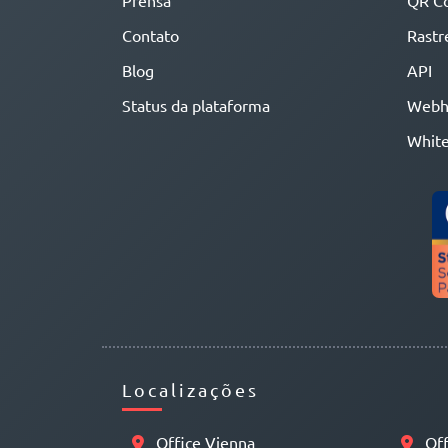
Prensa
QR C
Contato
Rastr
Blog
API
Status da plataforma
Webh
White
Localizações
Office Vienna
Off