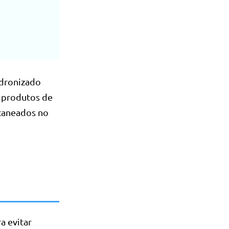
adronizado
r produtos de
scaneados no
a evitar