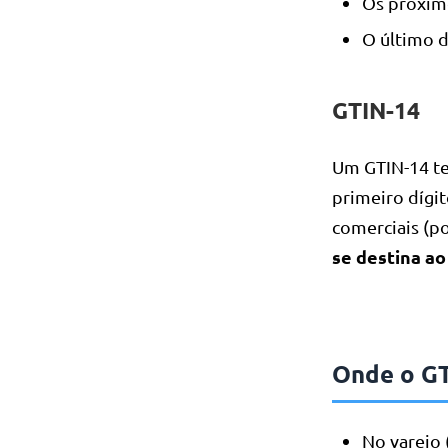
Os próximo
O último d
GTIN-14
Um GTIN-14 te
primeiro dígi
comerciais (p
se destina a
Onde o GT
No varejo 