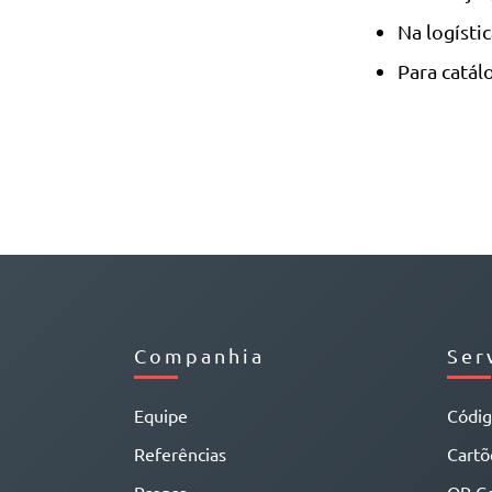
Na logísti
Para catál
Companhia
Ser
Equipe
Códi
Referências
Cartõe