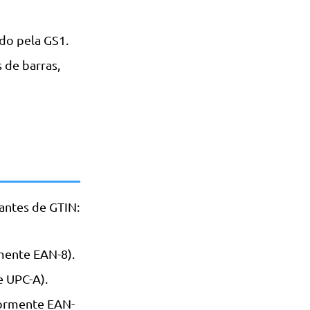
do pela GS1.
 de barras,
antes de GTIN:
mente EAN-8).
e UPC-A).
iormente EAN-