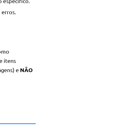
 específico.
 erros.
como
e itens
NÃO
agens) e