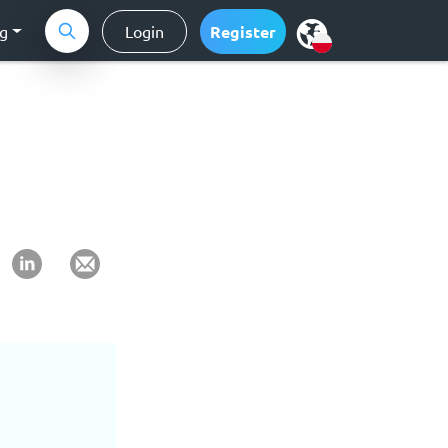
ng
Login
Register