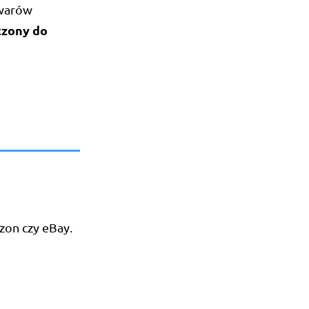
owarów
czony do
zon czy eBay.