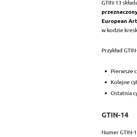
GTIN-13 składa
przeznaczon
European Ar
w kodzie kre
Przykład GTIN
Pierwsze c
Kolejne cy
Ostatnia c
GTIN-14
Numer GTIN-14 