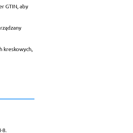
er GTIN, aby
arządzany
h kreskowych,
-8.