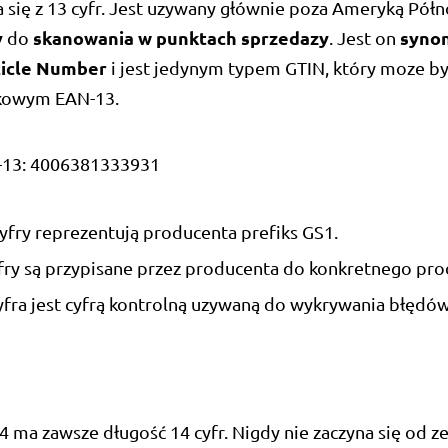
 się z 13 cyfr. Jest uzywany głównie poza Ameryką Półn
y
skanowania w punktach sprzedazy
syno
do
. Jest on
ticle Number
i jest jedynym typem GTIN, który moze b
skowym EAN-13.
-13: 4006381333931
yfry reprezentują producenta prefiks GS1.
fry są przypisane przez producenta do konkretnego pro
yfra jest cyfrą kontrolną uzywaną do wykrywania błędów
ma zawsze długość 14 cyfr. Nigdy nie zaczyna się od ze