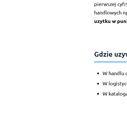
pierwszej cyf
handlowych np
uzytku w pun
Gdzie uzy
W handlu d
W logistyc
W kataloga