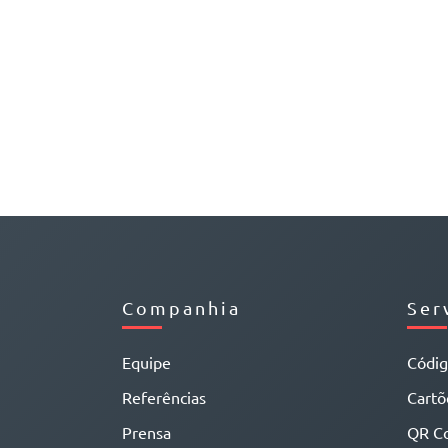
Companhia
Ser
Equipe
Códi
Referências
Cartõe
Prensa
QR C