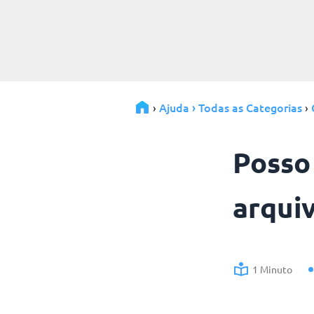
Ajuda › Todas as Categorias
›
›
Posso
arqui
1 Minuto