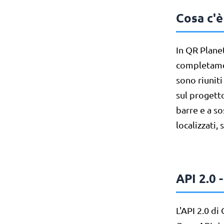
Cosa c'è
In QR Planet
completament
sono riunit
sul progett
barre e a so
localizzati,
API 2.0 
L'API 2.0 d