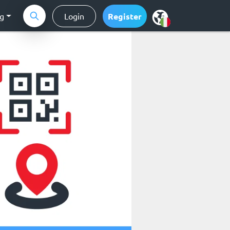
ng
Login
Register