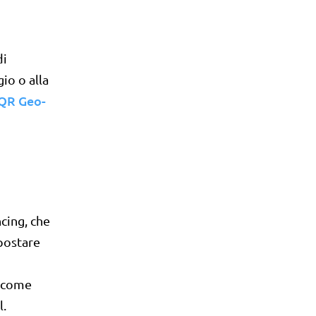
di
gio o alla
 QR Geo-
cing, che
mpostare
e come
l.