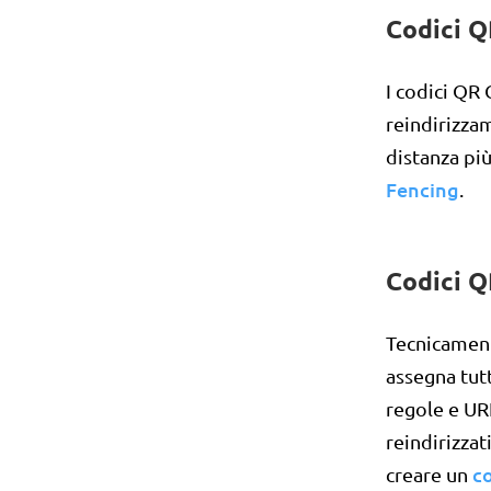
Codici Q
I codici QR
reindirizzam
distanza più
Fencing
.
Codici Q
Tecnicament
assegna tut
regole e URL
reindirizza
c
creare un