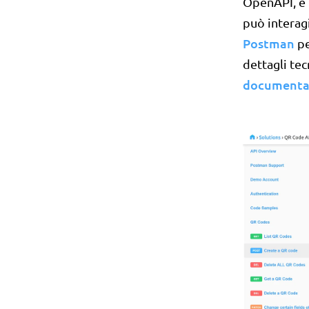
OpenAPI, è 
può interag
Postman
pe
dettagli tec
documenta