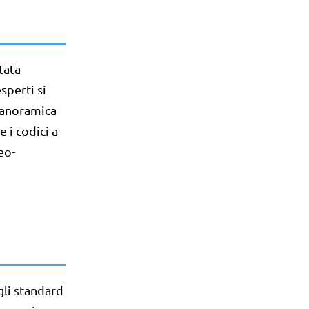
tata
sperti si
 panoramica
 i codici a
eo-
gli standard