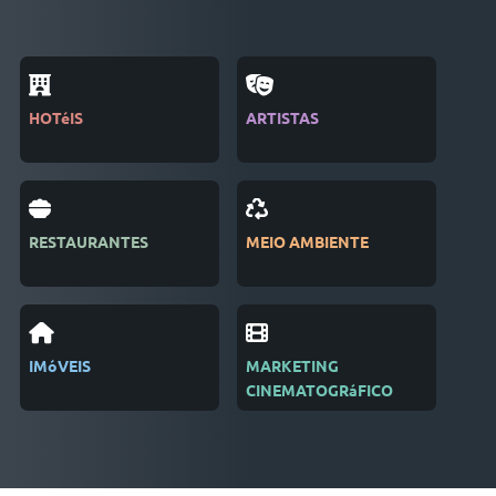
HOTéIS
ARTISTAS
REV
RESTAURANTES
MEIO AMBIENTE
EDI
IMóVEIS
MARKETING
REC
CINEMATOGRáFICO