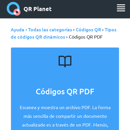
QR Planet
Ayuda › Todas las categorías
Códigos QR
Tipos
›
›
de códigos QR dinámicos
› Códigos QR PDF
Códigos QR PDF
Escanea y muestra un archivo PDF. La forma
más sencilla de compartir un documento
actualizado es a través de un PDF. Menús,