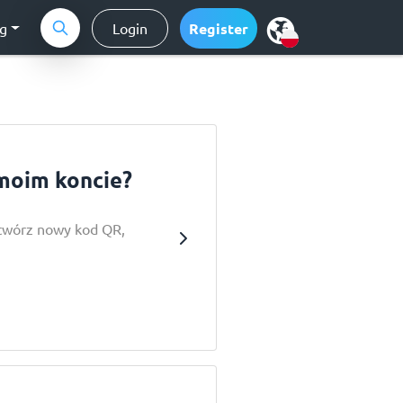
ng
Login
Register
moim koncie?
twórz nowy kod QR,
.