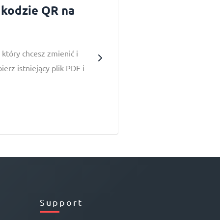
 kodzie QR na
 który chcesz zmienić i
ierz istniejący plik PDF i
Support