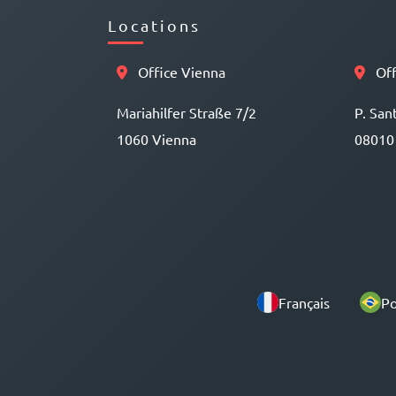
Locations
Office Vienna
Off
Mariahilfer Straße 7/2
P. San
1060 Vienna
08010
Français
Po