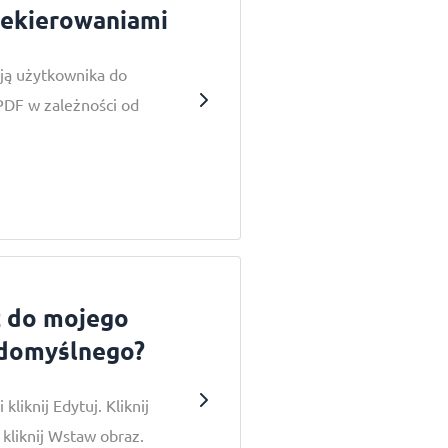
zekierowaniami
ją użytkownika do
PDF w zależności od
z do mojego
 domyślnego?
kliknij Edytuj. Kliknij
 kliknij Wstaw obraz.