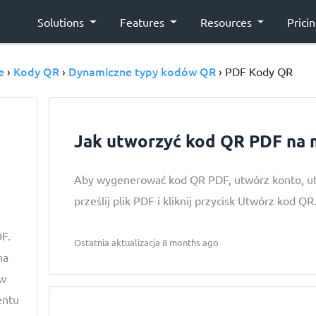
Solutions
Features
Resources
Prici
e
Kody QR
Dynamiczne typy kodów QR
›
›
› PDF Kody QR
Jak utworzyć kod QR PDF na 
Aby wygenerować kod QR PDF, utwórz konto, u
prześlij plik PDF i kliknij przycisk Utwórz kod QR
DF.
Ostatnia aktualizacja 8 months ago
na
 w
entu