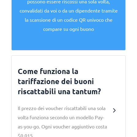
possono essere riscossi una sola volta,
convalidati da voi o da un dipendente tramite
la scansione di un codice QR univoco che
compare su ogni buono
Come funziona la
tariffazione dei buoni
riscattabili una tantum?
Il prezzo dei voucher riscattabili una sola
volta funziona secondo un modello Pay-
as-you-go. Ogni voucher aggiuntivo costa
$0,015.