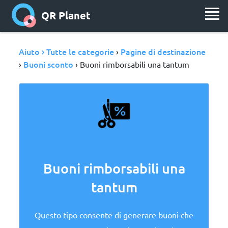
QR Planet
Aiuto › Tutte le categorie
Pagine di destinazione
›
Buoni sconto
›
› Buoni rimborsabili una tantum
Buoni rimborsabili una
tantum
Questo tipo consente di generare buoni che