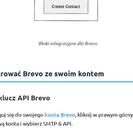
Bloki integracyjne dla Brevo.
grować Brevo ze swoim kontem
klucz API Brevo
konta Brevo
guj się do swojego
, kliknij w prawym górn
wą konta i wybierz SMTP & API.