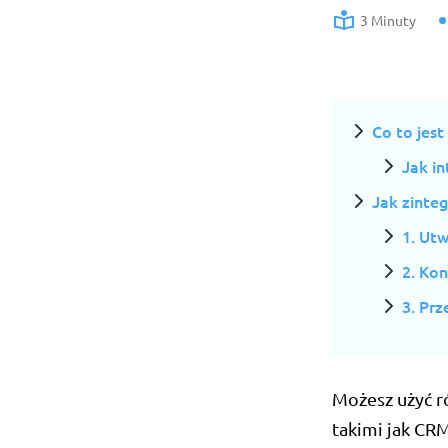
3 Minuty
Co to jest
Jak i
Jak zinte
1. Ut
2. Kon
3. Prz
Możesz użyć ró
takimi jak CR