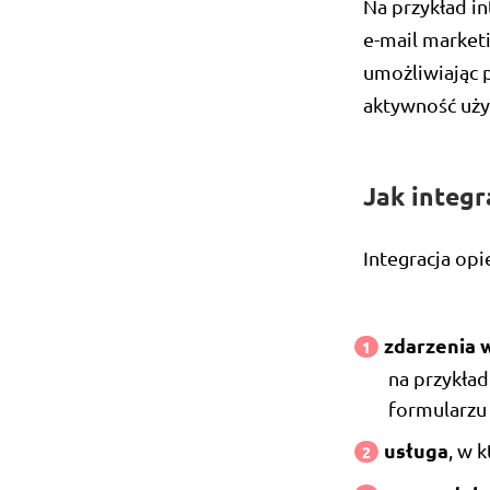
Na przykład in
e-mail market
umożliwiając 
aktywność uż
Jak integr
Integracja opi
zdarzenia 
na przykład
formularzu
usługa
, w 