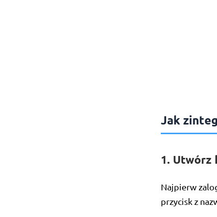
Jak zinte
1. Utwórz 
Najpierw zalo
przycisk z naz