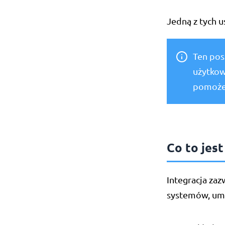
Jedną z tych u
Ten pos
użytkown
pomoże 
Co to jest
Integracja zaz
systemów, umoż