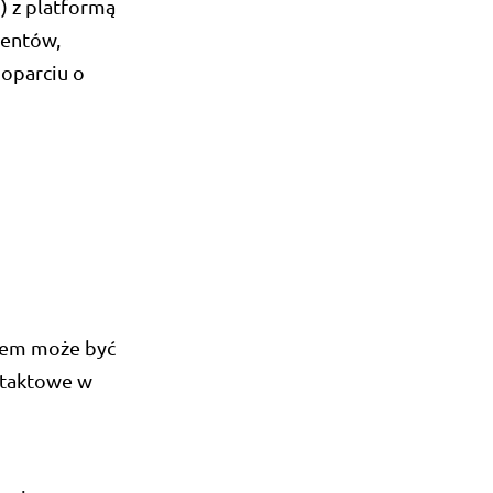
) z platformą
ientów,
oparciu o
czem może być
ontaktowe w