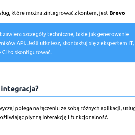
Brevo
sług, które można zintegrować z kontem, jest
t zawiera szczegóły techniczne, takie jak generowanie
ików API. Jeśli utkniesz, skontaktuj się z ekspertem IT,
Ci to skonfigurować.
 integracja?
wyczaj polega na łączeniu ze sobą różnych aplikacji, usłu
liwiając płynną interakcję i funkcjonalność.