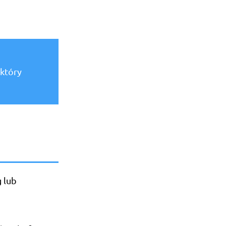
 który
g lub