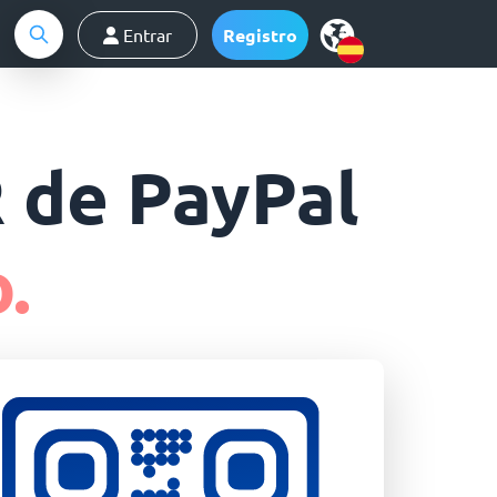
Entrar
Registro
 de PayPal
.