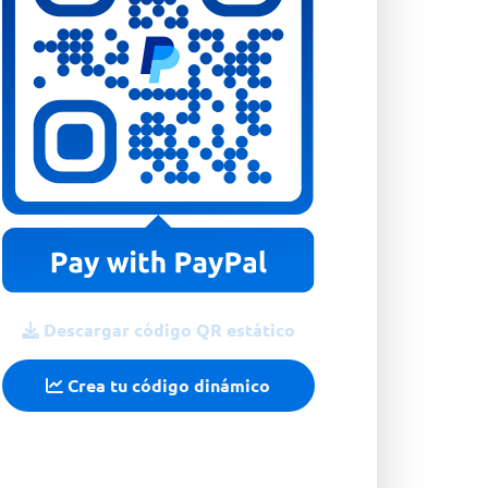
Descargar código QR estático
Crea tu código dinámico