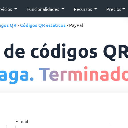
rvicios
Funcionalidades
Recursos
Precios
digos QR
Códigos QR estáticos
›
› PayPal
 de códigos QR
aga. Terminado
E-mail