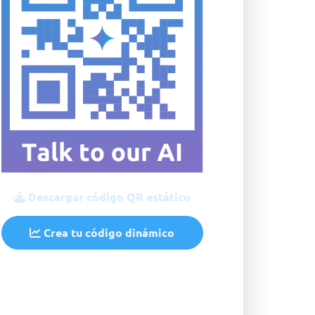
Descargar código QR estático
Crea tu código dinámico