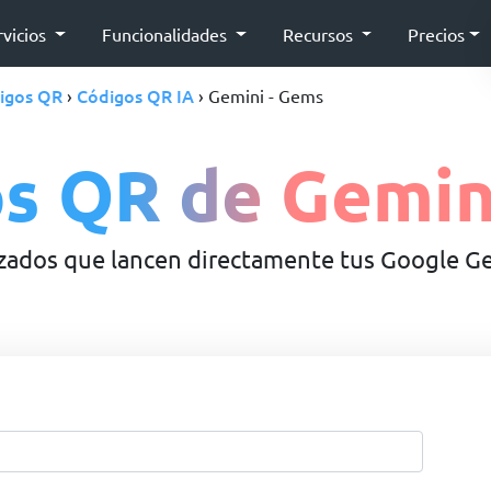
rvicios
Funcionalidades
Recursos
Precios
digos QR
Códigos QR IA
›
› Gemini - Gems
s QR de Gemi
zados que lancen directamente tus Google G