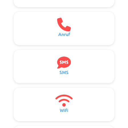
Anruf
SMS
Wifi