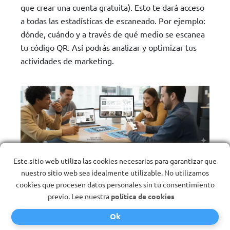
que crear una cuenta gratuita). Esto te dará acceso
a todas las estadísticas de escaneado. Por ejemplo:
dónde, cuándo y a través de qué medio se escanea
tu código QR. Así podrás analizar y optimizar tus
actividades de marketing.
Crea nuevos contenidos con
Este sitio web utiliza las cookies necesarias para garantizar que
nuestro sitio web sea idealmente utilizable. No utilizamos
regularidad
cookies que procesen datos personales sin tu consentimiento
previo. Lee nuestra
política de cookies
Si quieres captar a tu público objetivo de forma
permanente, debes añadir regularmente nuevos
Ok
contenidos que a menudo gusten, se comenten y