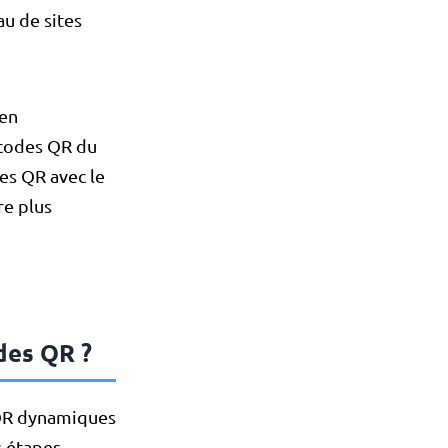
au de sites
 en
 codes QR du
des QR avec le
re plus
des QR ?
 QR dynamiques
s étapes