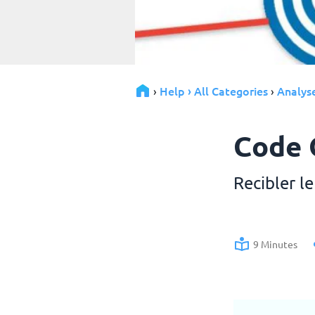
Help › All Categories
Analyse
›
›
Code 
Recibler l
9 Minutes