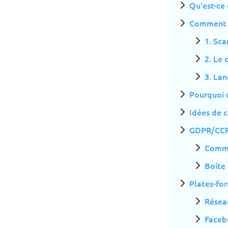
Qu'est-ce 
Comment le
1. Sc
2. Le 
3. La
Pourquoi u
Idées de 
GDPR/CCPA
Comme
Boîte
Plates-for
Résea
Faceb