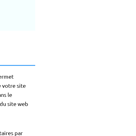
permet
é votre site
ns le
 du site web
taires par