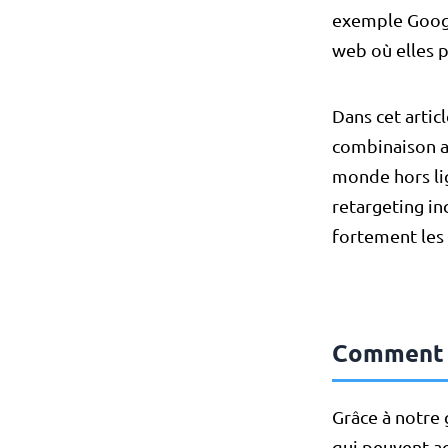
exemple Google
web où elles p
Dans cet arti
combinaison a
monde hors lig
retargeting in
fortement les 
Comment l
Grâce à notre
qui peuvent ac