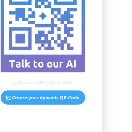
Scarica QR Code statico
Create your dynamic QR Code