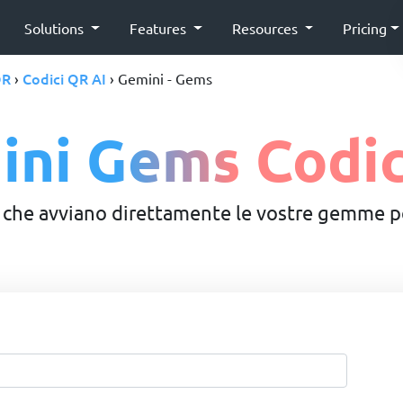
Solutions
Features
Resources
Pricing
QR
Codici QR AI
›
› Gemini - Gems
ini Gems Codic
i che avviano direttamente le vostre gemme p