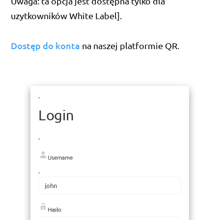
Uwaga: ta opcja jest dostępna tylko dla
uzytkowników White Label].
Dostęp do konta
na naszej platformie QR.
.
Login
.
Username
.
Hasło