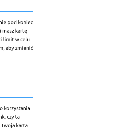
lnie pod koniec
i masz kartę
 limit w celu
m, aby zmienić
o korzystania
k, czy ta
 Twoja karta