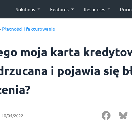
Solutions
Features
Resources
Prici
Płatności i fakturowanie
›
ego moja karta kredyto
drzucana i pojawia się b
żenia?
10/04/2022