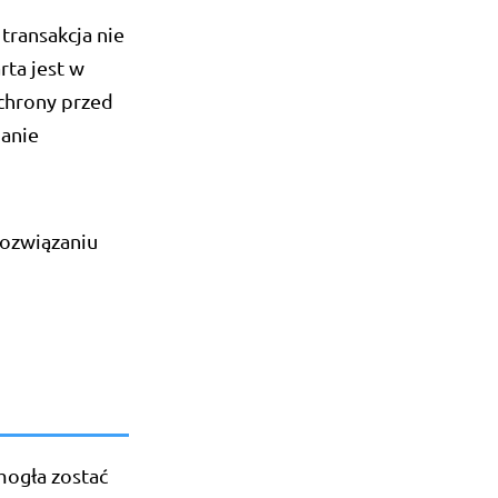
transakcja nie
ta jest w
ochrony przed
danie
rozwiązaniu
mogła zostać