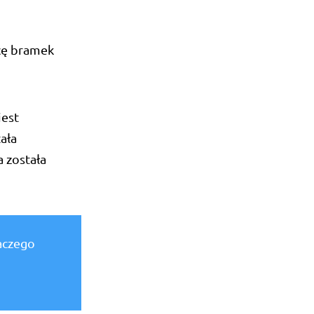
wcę bramek
jest
ała
a została
laczego