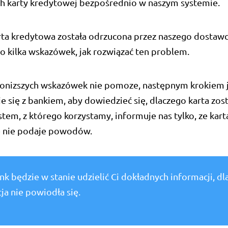
h karty kredytowej bezpośrednio w naszym systemie.
arta kredytowa została odrzucona przez naszego dosta
to kilka wskazówek, jak rozwiązać ten problem.
 ponizszych wskazówek nie pomoze, następnym krokiem 
 się z bankiem, aby dowiedzieć się, dlaczego karta zost
tem, z którego korzystamy, informuje nas tylko, ze kart
e nie podaje powodów.
nk będzie w stanie udzielić Ci dokładnych informacji, d
ja nie powiodła się.