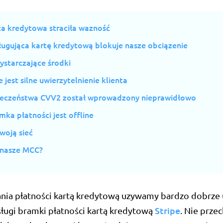
ta kredytowa straciła wazność
ługująca kartę kredytową blokuje nasze obciązenie
ystarczające środki
est silne uwierzytelnienie klienta
eczeństwa CVV2 został wprowadzony nieprawidłowo
ka płatności jest offline
woją sieć
 nasze MCC?
nia płatności kartą kredytową uzywamy bardzo dobrze
Stripe
sługi bramki płatności kartą kredytową
. Nie prz