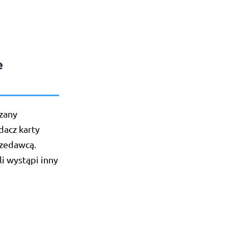
e
rzany
acz karty
rzedawcą.
li wystąpi inny