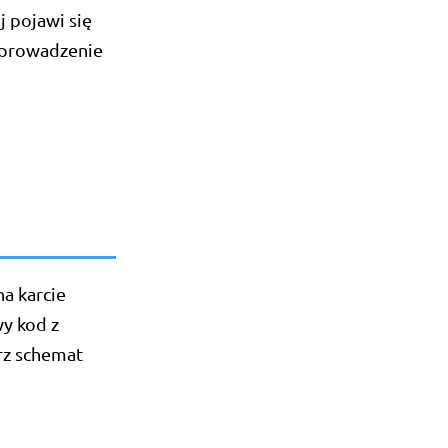
 pojawi się
wprowadzenie
a karcie
wy kod z
rz schemat