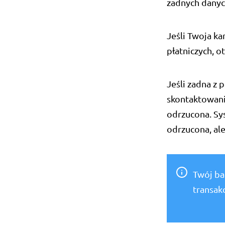
zadnych danyc
Jeśli Twoja k
płatniczych, o
Jeśli zadna z
skontaktowanie
odrzucona. Sys
odrzucona, al
Twój ba
transakc