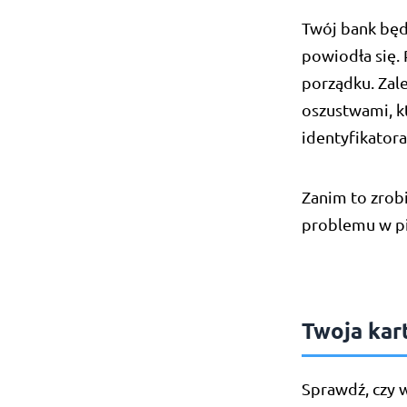
Twój bank będz
powiodła się.
porządku. Zal
oszustwami, k
identyfikator
Zanim to zrob
problemu w pi
Twoja kar
Sprawdź, czy 