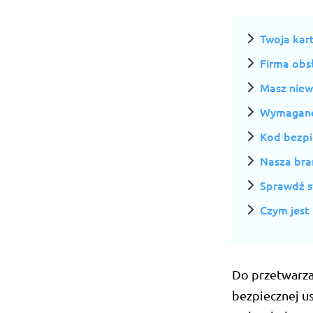
Twoja kar
Firma obs
Masz niew
Wymagane j
Kod bezpi
Nasza bram
Sprawdź s
Czym jest
Do przetwarza
bezpiecznej u