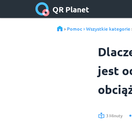
QR Planet
Pomoc › Wszystkie kategorie
›
Dlacz
jest o
obcią
3 Minuty