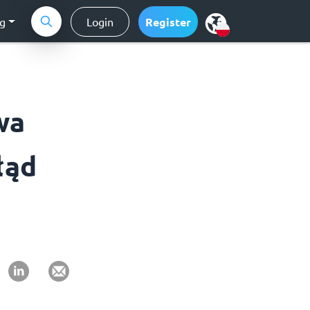
ng
Login
Register
wa
łąd