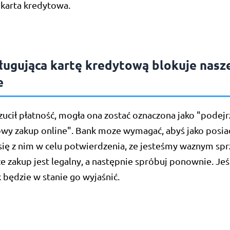
 karta kredytowa.
ługująca kartę kredytową blokuje nasz
e
zucił płatność, mogła ona zostać oznaczona jako "podej
y zakup online". Bank moze wymagać, abyś jako posiad
się z nim w celu potwierdzenia, ze jesteśmy waznym sp
ze zakup jest legalny, a następnie spróbuj ponownie. Jeś
 będzie w stanie go wyjaśnić.