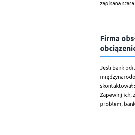
zapisana stara
Firma obs
obciązeni
Jeśli bank odr
międzynarodow
skontaktował 
Zapewnij ich, 
problem, bank