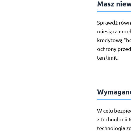
Masz niew
Sprawdź równie
miesiąca mogło
kredytową "bez
ochrony przed
ten limit.
Wymagane 
W celu bezpie
z technologii 
technologia zo