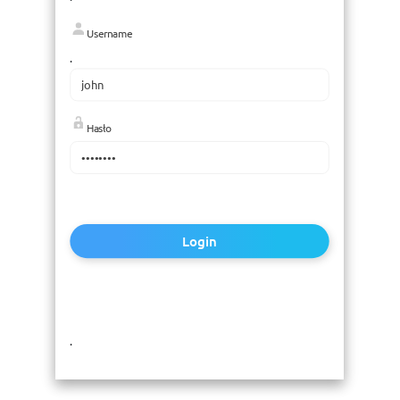
Username
.
Hasło
Login
.