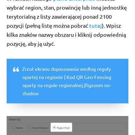
wybrać region, stan, prowincję lub inną jednostkę
terytorialną z listy zawierającej ponad 2100
tutaj
pozycji (pełną listę można pobrać
). Wpisz
kilka znaków nazwy obszaru i kliknij odpowiednią
pozycję, aby ją użyć.
Zrzut ekranu dopasowania według reguły
opartej na regionie | Kod QR Geo-Fencing
oparty na regule regionalnej.|figzoom no-
shadow