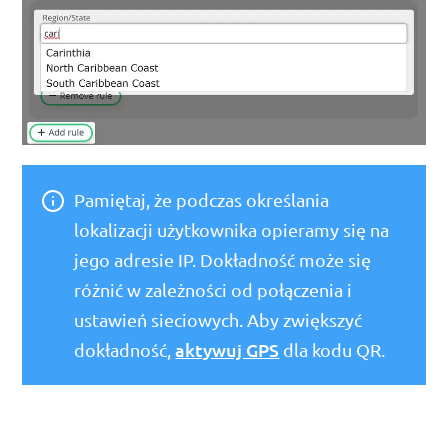
Pamiętaj, że podczas określania
lokalizacji użytkownika opieramy się na
jego adresie IP. Dokładność może się
różnić w zależności od połączenia i
ustawień sieciowych. Aby zwiększyć
aktywuj GPS
dokładność,
dla kodu QR.