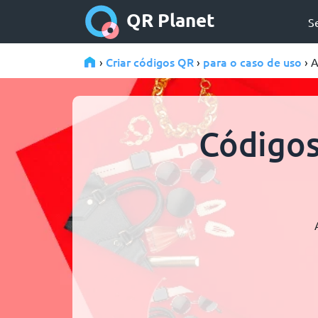
QR Planet
S
Criar códigos QR
para o caso de uso
›
›
› 
Códigos