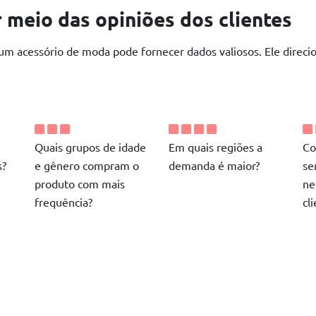
 meio das opiniões dos clientes
 acessório de moda pode fornecer dados valiosos. Ele direcio
Quais grupos de idade
Em quais regiões a
Co
s?
e gênero compram o
demanda é maior?
se
produto com mais
ne
frequência?
cl