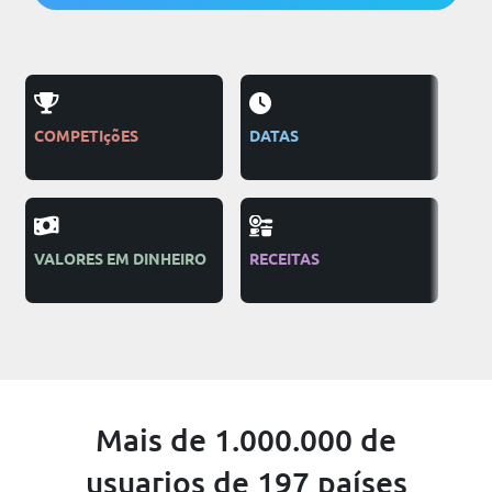
COMPETIçõES
DATAS
PUB
TEL
VALORES EM DINHEIRO
RECEITAS
INS
CA
Mais de 1.000.000 de
usuarios de 197 países