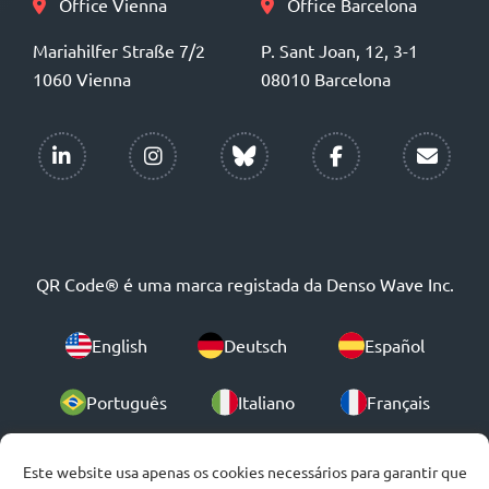
Office Vienna
Office Barcelona
Mariahilfer Straße 7/2
P. Sant Joan, 12, 3-1
1060 Vienna
08010 Barcelona
QR Code® é uma marca registada da Denso Wave Inc.
English
Deutsch
Español
Português
Italiano
Français
Polski
Este website usa apenas os cookies necessários para garantir que