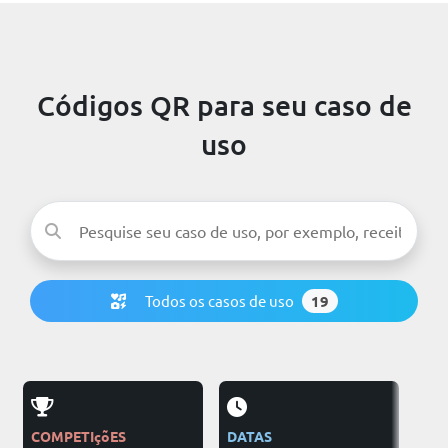
Códigos QR para seu caso de
uso
Todos os casos de uso
19
COMPETIçõES
DATAS
PUB