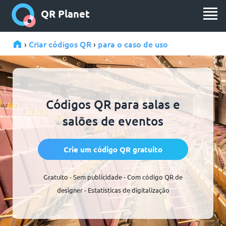
QR Planet
Criar códigos QR
para o caso de uso
›
›
Códigos QR para salas e
salões de eventos
Crie um código QR gratuito
Gratuito - Sem publicidade - Com código QR de
designer - Estatísticas de digitalização