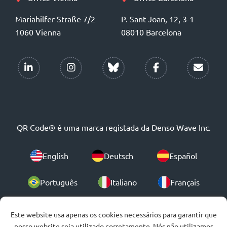
Mariahilfer Straße 7/2
P. Sant Joan, 12, 3-1
1060 Vienna
08010 Barcelona
QR Code® é uma marca registada da Denso Wave Inc.
English
Deutsch
Español
Português
Italiano
Français
Polski
Este website usa apenas os cookies necessários para garantir que
nosso website seja utilizado corretamente. Nós não utilizamos